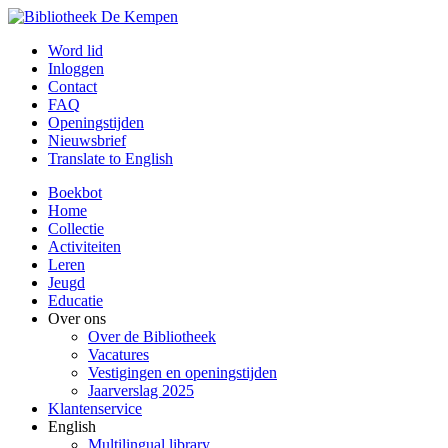
Word lid
Inloggen
Contact
FAQ
Openingstijden
Nieuwsbrief
Translate to English
Boekbot
Home
Collectie
Activiteiten
Leren
Jeugd
Educatie
Over ons
Over de Bibliotheek
Vacatures
Vestigingen en openingstijden
Jaarverslag 2025
Klantenservice
English
Multilingual library