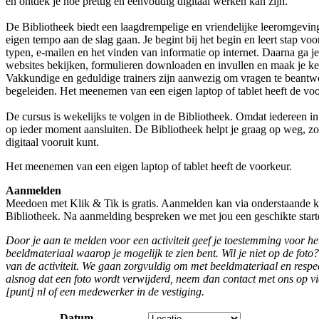
en ontdek je hoe prettig en eenvoudig digitaal werken kan zijn.
De Bibliotheek biedt een laagdrempelige en vriendelijke leeromgevin
eigen tempo aan de slag gaan. Je begint bij het begin en leert stap voo
typen, e-mailen en het vinden van informatie op internet. Daarna ga j
websites bekijken, formulieren downloaden en invullen en maak je ke
Vakkundige en geduldige trainers zijn aanwezig om vragen te beantwo
begeleiden. Het meenemen van een eigen laptop of tablet heeft de voor
De cursus is wekelijks te volgen in de Bibliotheek. Omdat iedereen in
op ieder moment aansluiten. De Bibliotheek helpt je graag op weg, z
digitaal vooruit kunt.
Het meenemen van een eigen laptop of tablet heeft de voorkeur.
Aanmelden
Meedoen met Klik & Tik is gratis. Aanmelden kan via onderstaande k
Bibliotheek. Na aanmelding bespreken we met jou een geschikte star
Door je aan te melden voor een activiteit geef je toestemming voor 
beeldmateriaal waarop je mogelijk te zien bent. Wil je niet op de foto?
van de activiteit. We gaan zorgvuldig om met beeldmateriaal en respect
alsnog dat een foto wordt verwijderd, neem dan contact met ons op v
[punt] nl
of een medewerker in de vestiging.
Datum