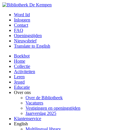
Word lid
Inloggen
Contact
FAQ
Openingstijden
Nieuwsbrief
Translate to English
Boekbot
Home
Collectie
Activiteiten
Leren
Jeugd
Educatie
Over ons
Over de Bibliotheek
Vacatures
Vestigingen en openingstijden
Jaarverslag 2025
Klantenservice
English
Multilingual library