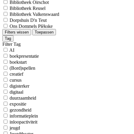
Bibliotheek Oirschot
Bibliotheek Reusel
Bibliotheek Valkenswaard
Dorpshuis D'n Teut
Ons Dommels Plèkske
Filters wissen
Toepassen
Tag
Filter Tag
AI
boekpresentatie
boekstart
(Bord)spellen
creatief
cursus
digisterker
digitaal
duurzaamheid
expositie
gezondheid
informatieplein
inloopactiviteit
jeugd
Jeugdtheater