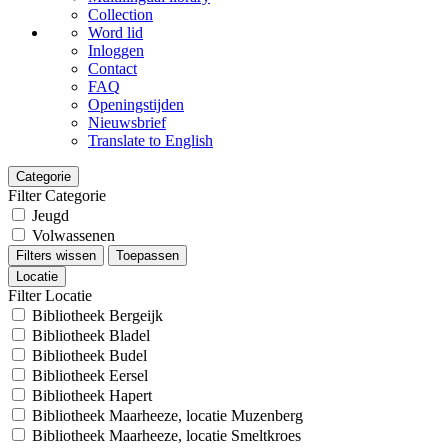
Collection
Word lid
Inloggen
Contact
FAQ
Openingstijden
Nieuwsbrief
Translate to English
Categorie
Filter Categorie
Jeugd
Volwassenen
Filters wissen
Toepassen
Locatie
Filter Locatie
Bibliotheek Bergeijk
Bibliotheek Bladel
Bibliotheek Budel
Bibliotheek Eersel
Bibliotheek Hapert
Bibliotheek Maarheeze, locatie Muzenberg
Bibliotheek Maarheeze, locatie Smeltkroes