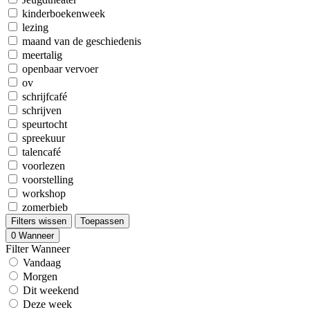
kinderboekenweek
lezing
maand van de geschiedenis
meertalig
openbaar vervoer
ov
schrijfcafé
schrijven
speurtocht
spreekuur
talencafé
voorlezen
voorstelling
workshop
zomerbieb
Filters wissen
Toepassen
0
Wanneer
Filter Wanneer
Vandaag
Morgen
Dit weekend
Deze week