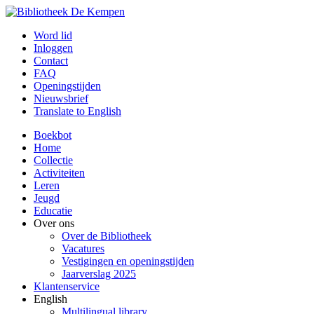
Word lid
Inloggen
Contact
FAQ
Openingstijden
Nieuwsbrief
Translate to English
Boekbot
Home
Collectie
Activiteiten
Leren
Jeugd
Educatie
Over ons
Over de Bibliotheek
Vacatures
Vestigingen en openingstijden
Jaarverslag 2025
Klantenservice
English
Multilingual library