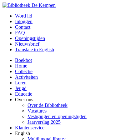
Word lid
Inloggen
Contact
FAQ
Openingstijden
Nieuwsbrief
Translate to English
Boekbot
Home
Collectie
Activiteiten
Leren
Jeugd
Educatie
Over ons
Over de Bibliotheek
Vacatures
Vestigingen en openingstijden
Jaarverslag 2025
Klantenservice
English
Multilingual library