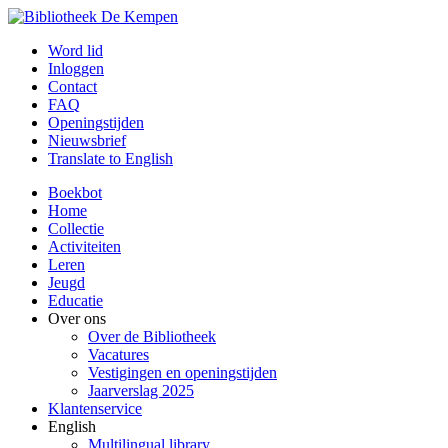
Word lid
Inloggen
Contact
FAQ
Openingstijden
Nieuwsbrief
Translate to English
Boekbot
Home
Collectie
Activiteiten
Leren
Jeugd
Educatie
Over ons
Over de Bibliotheek
Vacatures
Vestigingen en openingstijden
Jaarverslag 2025
Klantenservice
English
Multilingual library