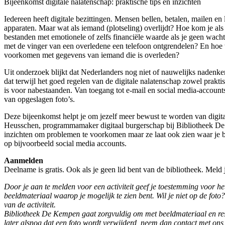
Bijeenkomst digitale nalatenschap: praktische tips en inzichten
Iedereen heeft digitale bezittingen. Mensen bellen, betalen, mailen en 
apparaten. Maar wat als iemand (plotseling) overlijdt? Hoe kom je als
bestanden met emotionele of zelfs financiële waarde als je geen wac
met de vinger van een overledene een telefoon ontgrendelen? En hoe w
voorkomen met gegevens van iemand die is overleden?
Uit onderzoek blijkt dat Nederlanders nog niet of nauwelijks nadenke
dat terwijl het goed regelen van de digitale nalatenschap zowel prakti
is voor nabestaanden. Van toegang tot e-mail en social media-account
van opgeslagen foto’s.
Deze bijeenkomst helpt je om jezelf meer bewust te worden van digita
Heusschen, programmamaker digitaal burgerschap bij Bibliotheek De
inzichten om problemen te voorkomen maar ze laat ook zien waar je b
op bijvoorbeeld social media accounts.
Aanmelden
Deelname is gratis. Ook als je geen lid bent van de bibliotheek. Meld
Door je aan te melden voor een activiteit geef je toestemming voor 
beeldmateriaal waarop je mogelijk te zien bent. Wil je niet op de foto?
van de activiteit.
Bibliotheek De Kempen gaat zorgvuldig om met beeldmateriaal en respe
later alsnog dat een foto wordt verwijderd, neem dan contact met ons