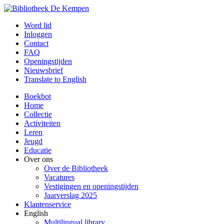
Word lid
Inloggen
Contact
FAQ
Openingstijden
Nieuwsbrief
Translate to English
Boekbot
Home
Collectie
Activiteiten
Leren
Jeugd
Educatie
Over ons
Over de Bibliotheek
Vacatures
Vestigingen en openingstijden
Jaarverslag 2025
Klantenservice
English
Multilingual library