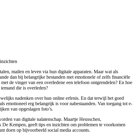
 inzichten
etalen, mailen en leven via hun digitale apparaten. Maar wat als
ande dan bij belangrijke bestanden met emotionele of zelfs financiële
 met de vinger van een overledene een telefoon ontgrendelen? En hoe
 iemand die is overleden?
uwelijks nadenken over hun online erfenis. En dat terwijl het goed
als emotioneel erg belangrijk is voor nabestaanden. Van toegang tot e-
ijken van opgeslagen foto’s.
worden van digitale nalatenschap. Maartje Heusschen,
ek De Kempen, geeft tips en inzichten om problemen te voorkomen
kunt doen op bijvoorbeeld social media accounts.