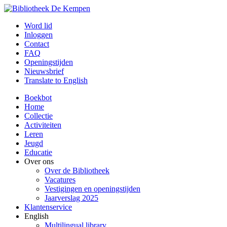
Word lid
Inloggen
Contact
FAQ
Openingstijden
Nieuwsbrief
Translate to English
Boekbot
Home
Collectie
Activiteiten
Leren
Jeugd
Educatie
Over ons
Over de Bibliotheek
Vacatures
Vestigingen en openingstijden
Jaarverslag 2025
Klantenservice
English
Multilingual library