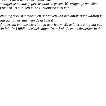
er/verzorger je contactgegevens door te geven. We vragen je met klem
g binnen 10 minuten in de Bibliotheek kunt zijn.
oestemming voor het maken en gebruiken van beeldmateriaal waarop je
dan aan bij de start van de activiteit.
teriaal en respecteert altijd je privacy. Wil je later alsnog dat een
 via
info [at] bibliotheekdekempen [punt] nl
of een medewerker in de