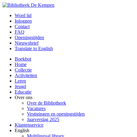
Word lid
Inloggen
Contact
FAQ
Openingstijden
Nieuwsbrief
Translate to English
Boekbot
Home
Collectie
Activiteiten
Leren
Jeugd
Educatie
Over ons
Over de Bibliotheek
Vacatures
Vestigingen en openingstijden
Jaarverslag 2025
Klantenservice
English
Multilingual library