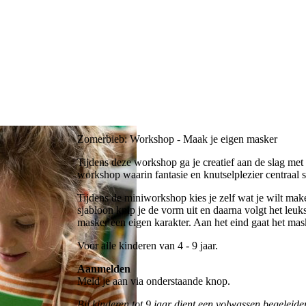
Zomerbieb: Workshop - Maak je eigen masker
Tijdens deze workshop ga je creatief aan de slag met
workshop waarin fantasie en knutselplezier centraal s
Tijdens de miniworkshop kies je zelf wat je wilt make
sjabloon knip je de vorm uit en daarna volgt het leuk
masker een eigen karakter. Aan het eind gaat het ma
Voor alle kinderen van 4 - 9 jaar.
Aanmelden
Meld je aan via onderstaande knop.
Bij kinderen tot 9 jaar dient een volwassen begeleider 