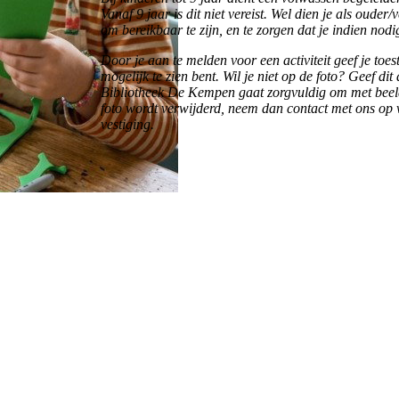
Vanaf 9 jaar is dit niet vereist. Wel dien je als oud
om bereikbaar te zijn, en te zorgen dat je indien nodi
Door je aan te melden voor een activiteit geef je t
mogelijk te zien bent. Wil je niet op de foto? Geef dit 
Bibliotheek De Kempen gaat zorgvuldig om met beeldma
foto wordt verwijderd, neem dan contact met ons op
vestiging.