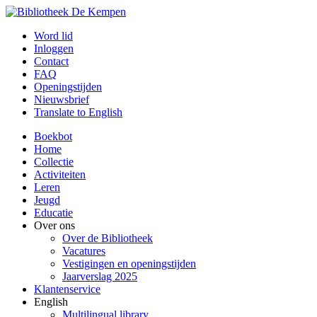
Word lid
Inloggen
Contact
FAQ
Openingstijden
Nieuwsbrief
Translate to English
Boekbot
Home
Collectie
Activiteiten
Leren
Jeugd
Educatie
Over ons
Over de Bibliotheek
Vacatures
Vestigingen en openingstijden
Jaarverslag 2025
Klantenservice
English
Multilingual library