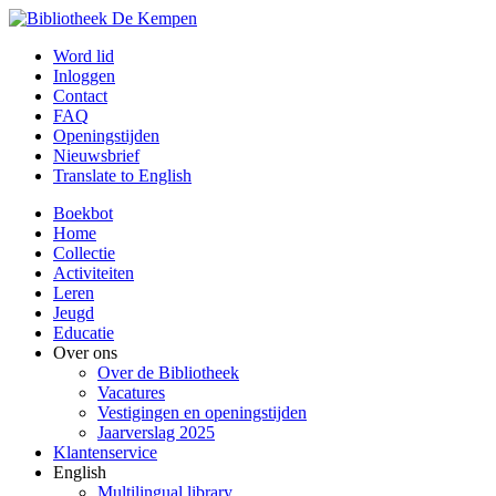
Word lid
Inloggen
Contact
FAQ
Openingstijden
Nieuwsbrief
Translate to English
Boekbot
Home
Collectie
Activiteiten
Leren
Jeugd
Educatie
Over ons
Over de Bibliotheek
Vacatures
Vestigingen en openingstijden
Jaarverslag 2025
Klantenservice
English
Multilingual library